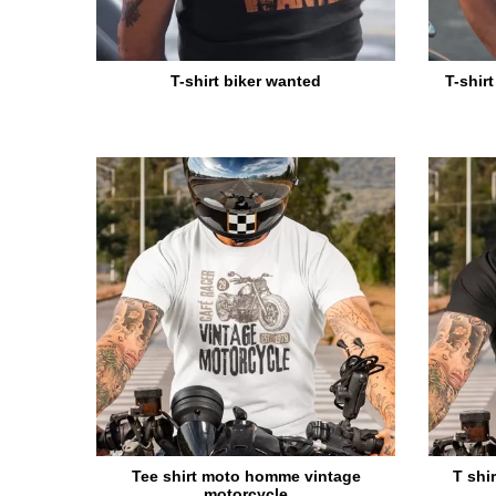
T-shirt biker wanted
T-shirt
Tee shirt moto homme vintage
T shi
motorcycle