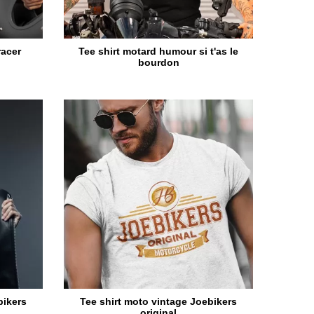
racer
Tee shirt motard humour si t'as le
bourdon
bikers
Tee shirt moto vintage Joebikers
original