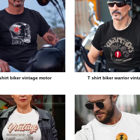
shirt biker vintage motor
T shirt biker warrior vin