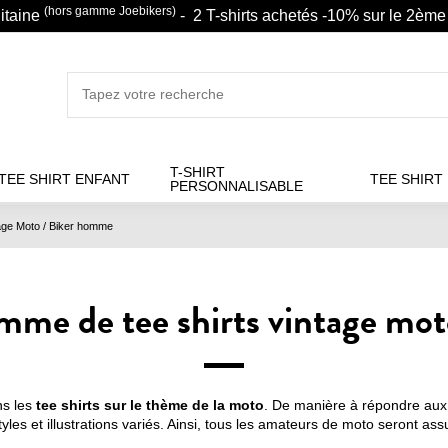
(hors gamme Joebikers)
litaine
- 2 T-shirts achetés -10% sur le 2ème 
T-SHIRT
TEE SHIRT ENFANT
TEE SHIRT
PERSONNALISABLE
tage Moto / Biker homme
mme de tee shirts vintage m
ns les
tee shirts sur le thème de la moto
. De manière à répondre aux 
es et illustrations variés. Ainsi, tous les amateurs de moto seront ass