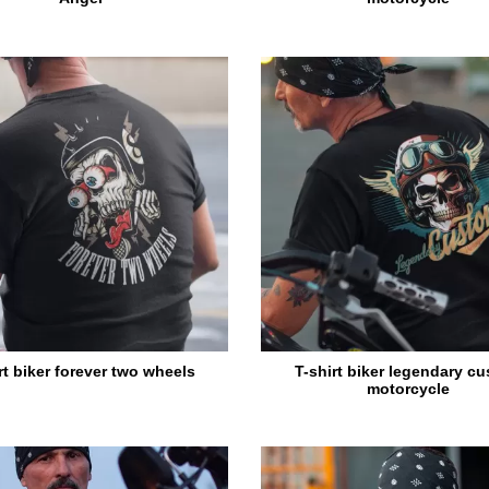
rt biker forever two wheels
T-shirt biker legendary c
motorcycle