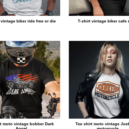
 vintage biker ride free or die
T-shirt vintage biker cafe 
rt moto vintage bobber Dark
Tee shirt moto vintage Joe
Angel
motorcycle