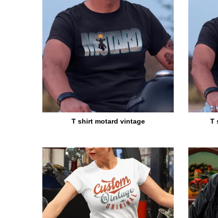
T shirt motard vintage
T 