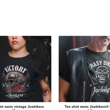
irt moto vintage Joebikers
Tee shirt moto Joebikers®