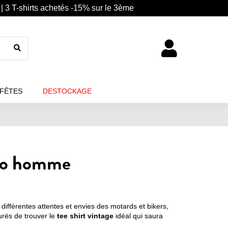
| 3 T-shirts achetés -15% sur le 3ème
 FÊTES
DESTOCKAGE
oto homme
différentes attentes et envies des motards et bikers,
urés de trouver le
tee shirt vintage
idéal qui saura