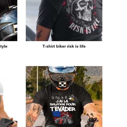
style
T-shirt biker risk is life