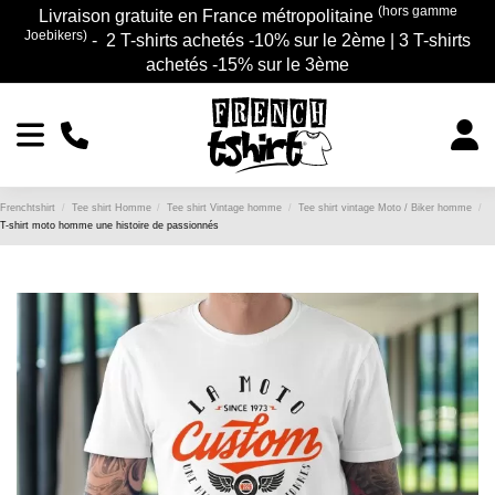
(hors gamme
Livraison gratuite en France métropolitaine
Joebikers)
- 2 T-shirts achetés -10% sur le 2ème | 3 T-shirts
achetés -15% sur le 3ème
Frenchtshirt
Tee shirt Homme
Tee shirt Vintage homme
Tee shirt vintage Moto / Biker homme
T-shirt moto homme une histoire de passionnés