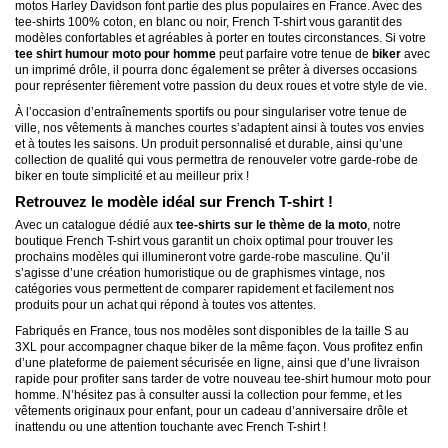
motos Harley Davidson font partie des plus populaires en France. Avec des
tee-shirts 100% coton, en blanc ou noir, French T-shirt vous garantit des
modèles confortables et agréables à porter en toutes circonstances. Si votre
tee shirt humour moto pour homme
peut parfaire votre tenue de
biker
avec
un imprimé drôle, il pourra donc également se prêter à diverses occasions
pour représenter fièrement votre passion du deux roues et votre style de vie.
À l’occasion d’entraînements sportifs ou pour singulariser votre tenue de
ville, nos vêtements à manches courtes s’adaptent ainsi à toutes vos envies
et à toutes les saisons. Un produit personnalisé et durable, ainsi qu’une
collection de qualité qui vous permettra de renouveler votre garde-robe de
biker en toute simplicité et au meilleur prix !
Retrouvez le modèle idéal sur French T-shirt !
Avec un catalogue dédié aux
tee-shirts sur le thème de la moto
, notre
boutique French T-shirt vous garantit un choix optimal pour trouver les
prochains modèles qui illumineront votre garde-robe masculine. Qu’il
s’agisse d’une création humoristique ou de graphismes vintage, nos
catégories vous permettent de comparer rapidement et facilement nos
produits pour un achat qui répond à toutes vos attentes.
Fabriqués en France, tous nos modèles sont disponibles de la taille S au
3XL pour accompagner chaque biker de la même façon. Vous profitez enfin
d’une plateforme de paiement sécurisée en ligne, ainsi que d’une livraison
rapide pour profiter sans tarder de votre nouveau tee-shirt humour moto pour
homme. N’hésitez pas à consulter aussi la collection pour femme, et les
vêtements originaux pour enfant, pour un cadeau d’anniversaire drôle et
inattendu ou une attention touchante avec French T-shirt !