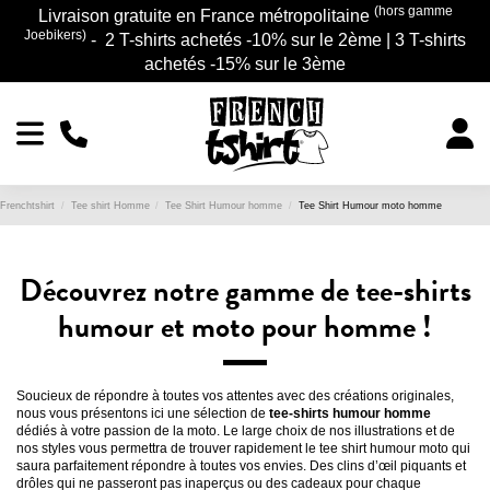
(hors gamme
Livraison gratuite en France métropolitaine
Joebikers)
- 2 T-shirts achetés -10% sur le 2ème | 3 T-shirts
achetés -15% sur le 3ème
Frenchtshirt
Tee shirt Homme
Tee Shirt Humour homme
Tee Shirt Humour moto homme
Découvrez notre gamme de tee-shirts
humour et moto pour homme !
Soucieux de répondre à toutes vos attentes avec des créations originales,
nous vous présentons ici une sélection de
tee-shirts humour homme
dédiés à votre passion de la moto. Le large choix de nos illustrations et de
nos styles vous permettra de trouver rapidement le tee shirt humour moto qui
saura parfaitement répondre à toutes vos envies. Des clins d’œil piquants et
drôles qui ne passeront pas inaperçus ou des cadeaux pour chaque