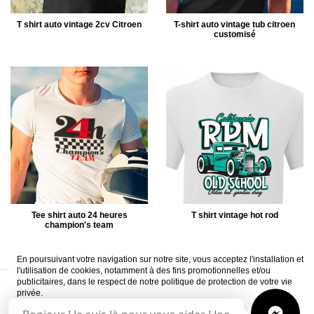
T shirt auto vintage 2cv Citroen
T-shirt auto vintage tub citroen
customisé
Tee shirt auto 24 heures
T shirt vintage hot rod
champion's team
En poursuivant votre navigation sur notre site, vous acceptez l'installation et
l'utilisation de cookies, notamment à des fins promotionnelles et/ou
publicitaires, dans le respect de notre politique de protection de votre vie
A propos
Livraison
CVG
Mentions légales
Paiement sécurisé
privée.
Questions fréquemment posées