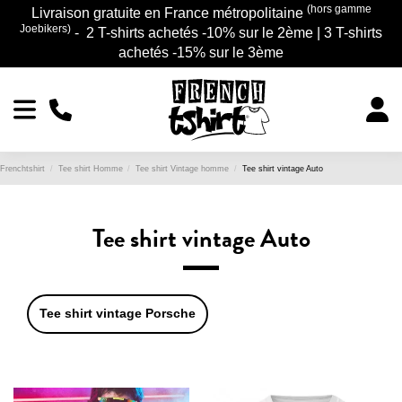
(hors gamme
Livraison gratuite en France métropolitaine
Joebikers)
- 2 T-shirts achetés -10% sur le 2ème | 3 T-shirts
achetés -15% sur le 3ème
Frenchtshirt
Tee shirt Homme
Tee shirt Vintage homme
Tee shirt vintage Auto
Tee shirt vintage Auto
Tee shirt vintage Porsche