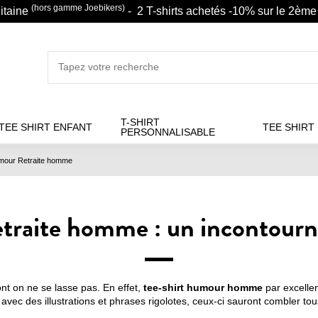
(hors gamme Joebikers)
litaine
- 2 T-shirts achetés -10% sur le 2ème 
T-SHIRT
TEE SHIRT ENFANT
TEE SHIRT
PERSONNALISABLE
umour Retraite homme
etraite homme : un incontourna
ont on ne se lasse pas. En effet,
tee-shirt humour homme
par excellen
avec des illustrations et phrases rigolotes, ceux-ci sauront combler tou