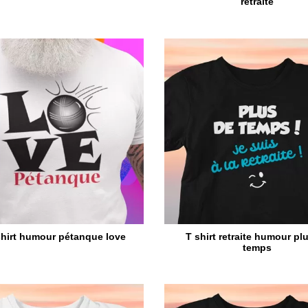
retraite
shirt humour pétanque love
T shirt retraite humour pl
temps