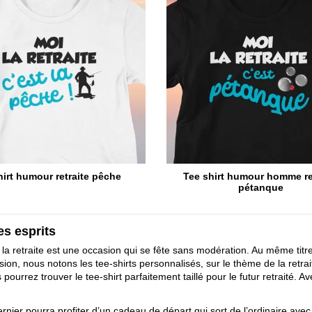
hirt humour retraite pêche
Tee shirt humour homme re
pétanque
les esprits
à la retraite est une occasion qui se fête sans modération. Au même tit
sion, nous notons les tee-shirts personnalisés, sur le thème de la retra
ourrez trouver le tee-shirt parfaitement taillé pour le futur retraité. 
rnier pourra profiter d’un cadeau de départ qui sort de l’ordinaire avec 