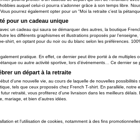
obbies auquel celui-ci pourra s’adonner grâce à son temps libre. Nous
. Vous pourrez également opter pour un “Moi la retraite c’est la pétanq
lité pour un cadeau unique
ches avec un cadeau qui saura se démarquer des autres, la boutique Fr
. Outre les différents graphismes et illustrations proposés par l’enseig
tee-shirt, en optant pour du noir ou du blanc selon les préférences. 100%
galement pratique. En effet, ce dernier peut être porté à de multiples o
a pétanque ou autre activité sportive, lors d’événements… Ce dernier se 
brer un départ à la retraite
 début d’une nouvelle vie, au cours de laquelle de nouvelles possibilité
istique, tels que ceux proposés chez French T-shirt. En parallèle, not
e futur retraité, vous profiterez d’une livraison dans les meilleurs dél
e, mariage, et bien d’autres idées.
allation et l'utilisation de cookies, notamment à des fins promotionnelles
son
CVG
Mentions légales
Paiement sécurisé
Questions fréq