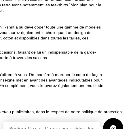
 retrouvons notamment les tee-shirts “Mon plan pour la
ue”.
ench T-shirt a su développer toute une gamme de modèles
ne, vous aurez également le choix quant au design du
 coton et disponibles dans toutes les tailles, ces
ccasions, faisant de lui un indispensable de la garde-
porte à travers les saisons.
s s’offrent à vous. De manière à marquer le coup de façon
re enseigne met en avant des avantages indiscutables pour
ais. En complément, vous trouverez également une multitude
 et/ou publicitaires, dans le respect de notre politique de protection
uemment posées
Bonjour ! Je suis là pour vous aider ! Joe