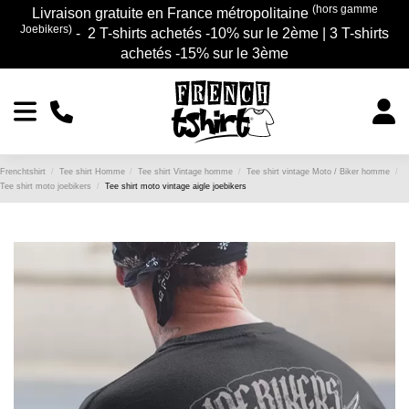
(hors gamme
Livraison gratuite en France métropolitaine
Joebikers)
- 2 T-shirts achetés -10% sur le 2ème | 3 T-shirts
achetés -15% sur le 3ème
Frenchtshirt
Tee shirt Homme
Tee shirt Vintage homme
Tee shirt vintage Moto / Biker homme
Tee shirt moto joebikers
Tee shirt moto vintage aigle joebikers