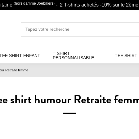
(hors gamme Joebikers)
litaine
- 2 T-shirts achetés -10% sur le 2ème 
T-SHIRT
TEE SHIRT ENFANT
TEE SHIRT
PERSONNALISABLE
our Retraite femme
ee shirt humour Retraite fem