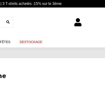
| 3 T-shirts achetés -15% sur le 3ème
 FÊTES
DESTOCKAGE
me