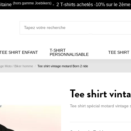
(hors gamme Joebikers)
litaine
- 2 T-shirts achetés -10% sur le 2ème 
T-SHIRT
TEE SHIRT ENFANT
TEE SHIRT
PERSONNALISABLE
tage Moto / Biker homme
Tee shirt vintage motard Born 2 ride
Tee shirt vint
Tee shirt spécial motard vintage 