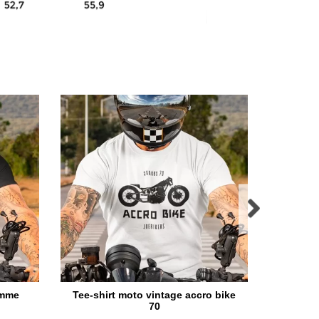
omme
Tee-shirt moto vintage accro bike
T-
70