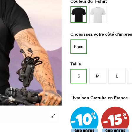
Couleur du T-shirt
Blanc
Noir
Choisissez votre côté d'impre
Face
Taille
S
M
L
Livraison Gratuite en France