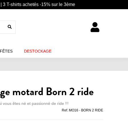
| 3 T-shirts achetés -15% sur le 3ème
 FÊTES
DESTOCKAGE
age motard Born 2 ride
si vous êtes né et passionné de ride !!!
Ref.
MO16 - BORN 2 RIDE