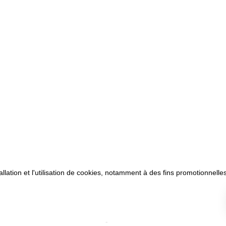
allation et l'utilisation de cookies, notamment à des fins promotionnelles
son
CVG
Mentions légales
Paiement sécurisé
Questions fréq