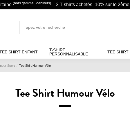
(hors gamme Joebikers)
litaine
- 2 T-shirts achetés -10% sur le 2ème 
T-SHIRT
TEE SHIRT ENFANT
TEE SHIRT
PERSONNALISABLE
mour Sport
Tee Shirt Humour Vélo
Tee Shirt Humour Vélo