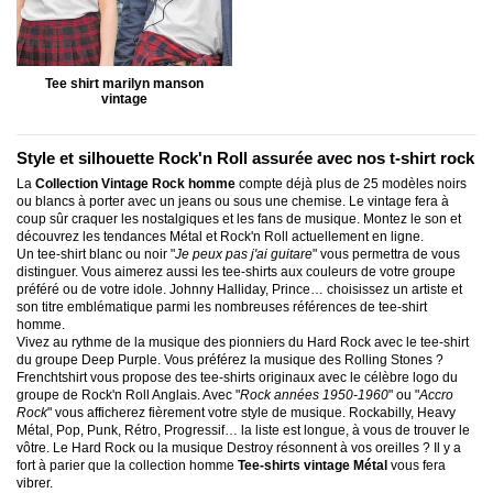
Tee shirt marilyn manson
vintage
Style et silhouette Rock'n Roll assurée avec nos t-shirt rock
La
Collection Vintage Rock homme
compte déjà plus de 25 modèles noirs
ou blancs à porter avec un jeans ou sous une chemise. Le vintage fera à
coup sûr craquer les nostalgiques et les fans de musique. Montez le son et
découvrez les tendances Métal et Rock'n Roll actuellement en ligne.
Un tee-shirt blanc ou noir "
Je peux pas j'ai guitare
" vous permettra de vous
distinguer. Vous aimerez aussi les tee-shirts aux couleurs de votre groupe
préféré ou de votre idole. Johnny Halliday, Prince… choisissez un artiste et
son titre emblématique parmi les nombreuses références de tee-shirt
homme.
Vivez au rythme de la musique des pionniers du Hard Rock avec le tee-shirt
du groupe Deep Purple. Vous préférez la musique des Rolling Stones ?
Frenchtshirt vous propose des tee-shirts originaux avec le célèbre logo du
groupe de Rock'n Roll Anglais. Avec "
Rock années 1950-1960
" ou "
Accro
Rock
" vous afficherez fièrement votre style de musique. Rockabilly, Heavy
Métal, Pop, Punk, Rétro, Progressif… la liste est longue, à vous de trouver le
vôtre. Le Hard Rock ou la musique Destroy résonnent à vos oreilles ? Il y a
fort à parier que la collection homme
Tee-shirts vintage Métal
vous fera
vibrer.