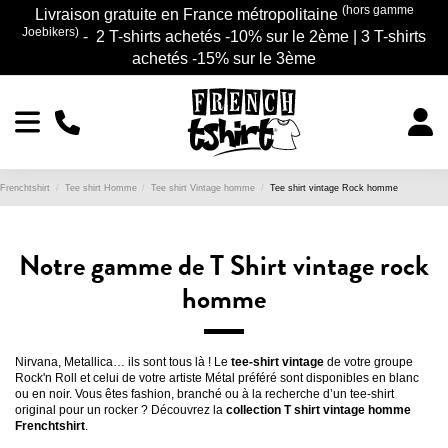
(hors gamme
Livraison gratuite en France métropolitaine
Joebikers)
- 2 T-shirts achetés -10% sur le 2ème | 3 T-shirts
achetés -15% sur le 3ème
Frenchtshirt
Tee shirt Homme
Tee shirt Vintage homme
Tee shirt vintage Rock homme
Notre gamme de T Shirt vintage rock
homme
Nirvana, Metallica… ils sont tous là ! Le
tee-shirt vintage
de votre groupe
Rock'n Roll et celui de votre artiste Métal préféré sont disponibles en blanc
ou en noir. Vous êtes fashion, branché ou à la recherche d’un tee-shirt
original pour un rocker ? Découvrez la
collection T shirt vintage homme
Frenchtshirt
.