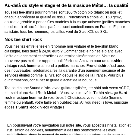
Au-delà du style vintage et de la musique Métal… la qualité
Tous les tee-shirts pour hommes sont 100 % coton bio (blanc ou noir) et
chacun appréciera la qualité du tissu. Frenchtshirt a choisi du 150 g/m2,
doux et agréable à porter. Ces modèles à la coupe unisexe (petites manches
et col rond) et aux finitions parfaites sont confectionnés en France. Et pour
satisfaire tous les hommes, les tailles vont du S au XXL ou 3XL.
Nos tee shirt rock
Vous hésitez entre le tee-shirt homme noir vintage et le tee-shirt blanc
classique, tous deux à 24,90 euro ? Commandez le noir et le blanc avec
l’offre de lancement et bénéficiez de remises intéressantes. Vous ne
trouverez pas meilleur rapport qualité/prix sur Amazon pour un
tee-shirt
vintage rock homme
col rond à petites manches.
Frenchtshirt
c’est aussi
des nouveautés hebdomadaires, la garantie d’un paiement sécurisé et de
services étoilés comme la livraison depuis le sud de la France. Pour plus
d’informations, consultez le guide d’achat de la boutique.
Tee-shirt blanc Sound of sick avec guitare stylisée, tee-shirt noir Accro ACDC,
tee-shirt blanc Hard Rock Métal… Vous avez trouvé le
T shirt vintage Hard
rock musique homme
de vos rêves ? Choisissez votre modèle (homme,
femme ou enfant), votre taille et n’oubliez pas, All you need is love, musique
et des
T Shirts Rock'n Roll
vintage !
En poursuivant votre navigation sur notre site, vous acceptez l'installation et
l'utilisation de cookies, notamment à des fins promotionnelles et/ou