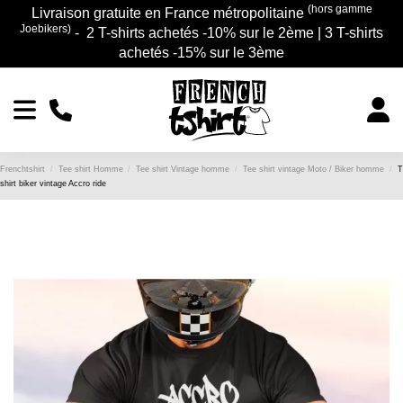
(hors gamme
Livraison gratuite en France métropolitaine
Joebikers)
- 2 T-shirts achetés -10% sur le 2ème | 3 T-shirts
achetés -15% sur le 3ème
Frenchtshirt
Tee shirt Homme
Tee shirt Vintage homme
Tee shirt vintage Moto / Biker homme
T
shirt biker vintage Accro ride