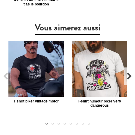
Tee shirt motard humour si
t'as le bourdon
Vous aimerez aussi
T shirt biker vintage motor
T-shirt humour biker very
dangerous