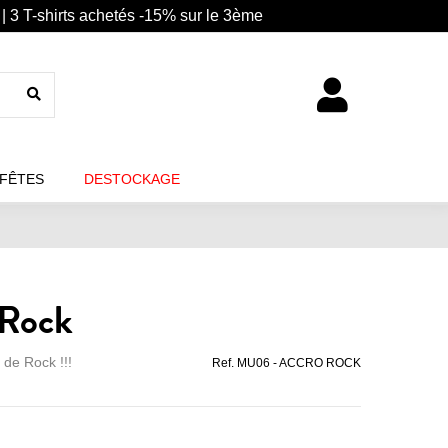
| 3 T-shirts achetés -15% sur le 3ème
 FÊTES
DESTOCKAGE
 Rock
 de Rock !!!
Ref.
MU06 - ACCRO ROCK