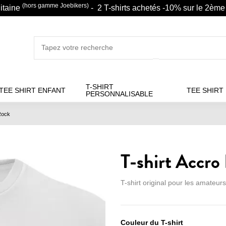
(hors gamme Joebikers)
litaine
- 2 T-shirts achetés -10% sur le 2ème 
T-SHIRT
TEE SHIRT ENFANT
TEE SHIRT
PERSONNALISABLE
Rock
T-shirt Accro
T-shirt original pour les amateurs
Couleur du T-shirt