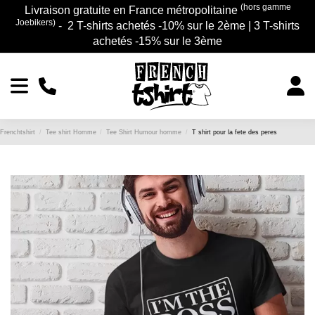
(hors gamme
Livraison gratuite en France métropolitaine
Joebikers)
- 2 T-shirts achetés -10% sur le 2ème | 3 T-shirts
achetés -15% sur le 3ème
Frenchtshirt
Tee shirt Homme
Tee Shirt Humour homme
T shirt pour la fete des peres