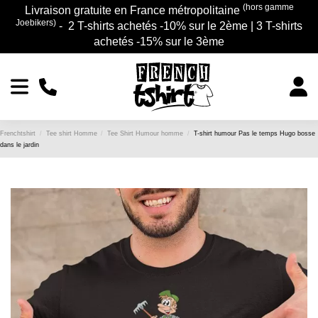
(hors gamme
Livraison gratuite en France métropolitaine
Joebikers)
- 2 T-shirts achetés -10% sur le 2ème | 3 T-shirts
achetés -15% sur le 3ème
Frenchtshirt
Tee shirt Homme
Tee Shirt Humour homme
T-shirt humour Pas le temps Hugo bosse
dans le jardin