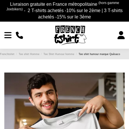
(hors gamme
Livraison gratuite en France métropolitaine
Joebikers)
- 2 T-shirts achetés -10% sur le 2ème | 3 T-shirts
achetés -15% sur le 3ème
Frenchtshirt
Tee shirt Homme
Tee Shirt Humour homme
Tee shirt humour marque Quésaco