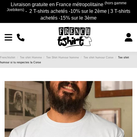
(hors gamme
Livraison gratuite en France métropolitaine
Joebikers)
- 2 T-shirts achetés -10% sur le 2ème | 3 T-shirts
achetés -15% sur le 3ème
Frenchtshirt
Tee shirt Homme
Tee Shirt Humour homme
Tee shirt humour Corse
Tee shirt
humour si tu respectes la Corse