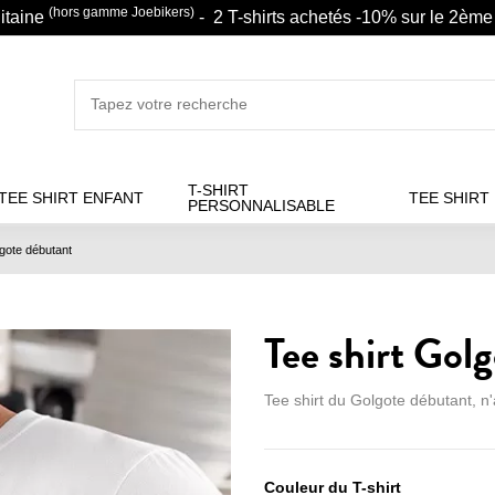
(hors gamme Joebikers)
litaine
- 2 T-shirts achetés -10% sur le 2ème 
T-SHIRT
TEE SHIRT ENFANT
TEE SHIRT
PERSONNALISABLE
lgote débutant
Tee shirt Gol
Tee shirt du Golgote débutant, n'
Couleur du T-shirt