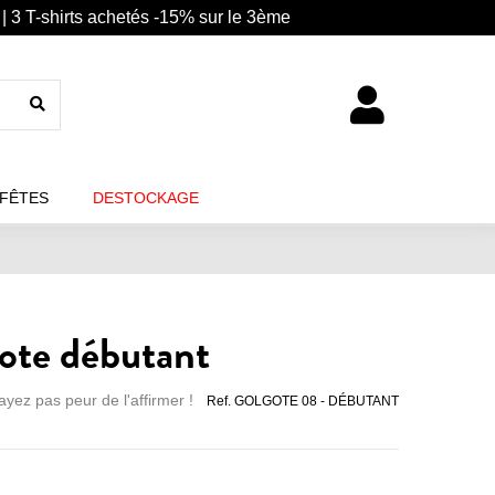
| 3 T-shirts achetés -15% sur le 3ème
 FÊTES
DESTOCKAGE
gote débutant
ayez pas peur de l'affirmer !
Ref.
GOLGOTE 08 - DÉBUTANT