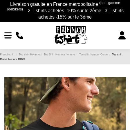
(hors gamme
Livraison gratuite en France métropolitaine
Joebikers)
- 2 T-shirts achetés -10% sur le 2ème | 3 T-shirts
achetés -15% sur le 3ème
Frenchtshirt
Tee shirt Homme
Tee Shirt Humour homme
Tee shirt humour Corse
Tee shirt
Corse humour GR20