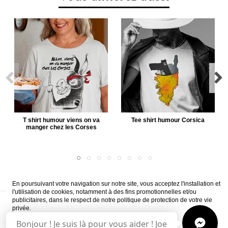
T shirt humour viens on va
Tee shirt humour Corsica
manger chez les Corses
En poursuivant votre navigation sur notre site, vous acceptez l'installation et
l'utilisation de cookies, notamment à des fins promotionnelles et/ou
publicitaires, dans le respect de notre politique de protection de votre vie
A propos
Livraison
CVG
Mentions légales
Paiement sécurisé
privée.
Questions fréquemment posées
Bonjour ! Je suis là pour vous aider ! Joe