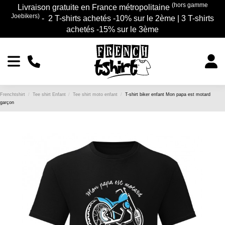
(hors gamme
Livraison gratuite en France métropolitaine
Joebikers)
- 2 T-shirts achetés -10% sur le 2ème | 3 T-shirts
achetés -15% sur le 3ème
Frenchtshirt
Tee shirt Enfant
Tee shirt moto enfant
T-shirt biker enfant Mon papa est motard
garçon