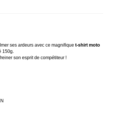
 calmer ses ardeurs avec ce magnifique
t-shirt moto
é 150g.
freiner son esprit de compétiteur !
AN