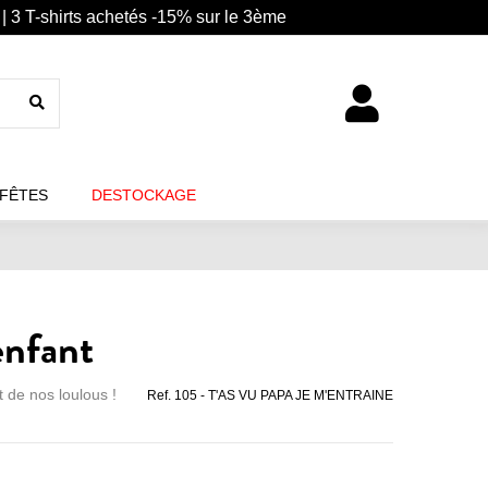
| 3 T-shirts achetés -15% sur le 3ème
 FÊTES
DESTOCKAGE
enfant
 de nos loulous !
Ref.
105 - T'AS VU PAPA JE M'ENTRAINE