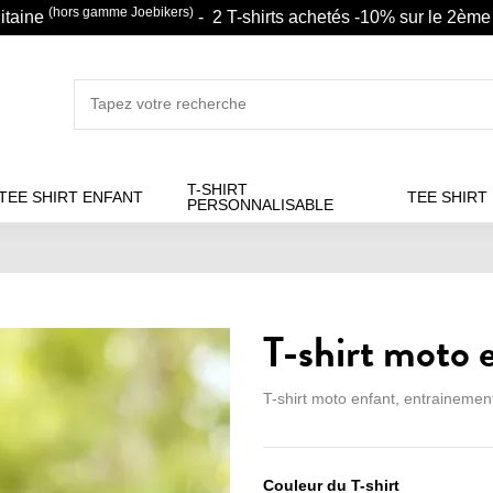
(hors gamme Joebikers)
litaine
- 2 T-shirts achetés -10% sur le 2ème 
T-SHIRT
TEE SHIRT ENFANT
TEE SHIRT
PERSONNALISABLE
T-shirt moto 
T-shirt moto enfant, entrainement
Couleur du T-shirt