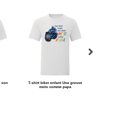
e son
T-shirt biker enfant Une grosse
T-shirt
moto comme papa