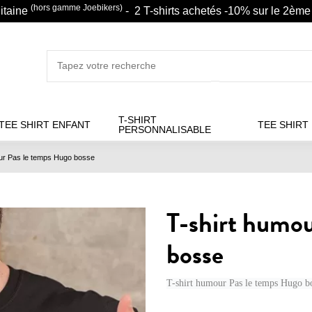
(hors gamme Joebikers)
litaine
- 2 T-shirts achetés -10% sur le 2ème 
T-SHIRT
TEE SHIRT ENFANT
TEE SHIRT
PERSONNALISABLE
ur Pas le temps Hugo bosse
T-shirt humou
bosse
T-shirt humour Pas le temps Hugo bo