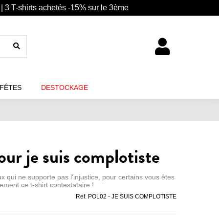
| 3 T-shirts achetés -15% sur le 3ème
 FÊTES
DESTOCKAGE
ur je suis complotiste
ux qui ne supporte pas l'injustice, pour certains vous êtes
ement ce t-shirt contestataire !
Ref.
POL02 - JE SUIS COMPLOTISTE