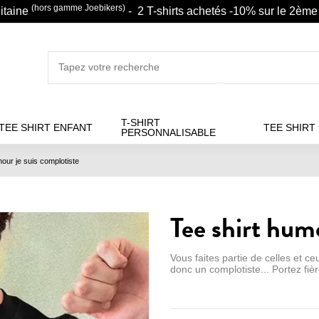
(hors gamme Joebikers)
litaine
- 2 T-shirts achetés -10% sur le 2ème 
T-SHIRT
TEE SHIRT ENFANT
TEE SHIRT
PERSONNALISABLE
our je suis complotiste
Tee shirt humo
Vous faites partie de celles et ce
donc un complotiste... Portez fièr