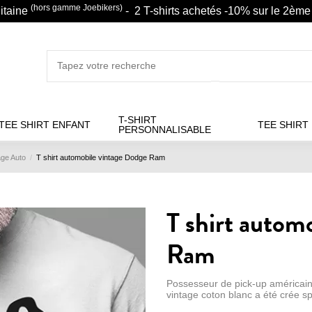
(hors gamme Joebikers)
litaine
- 2 T-shirts achetés -10% sur le 2ème 
T-SHIRT
TEE SHIRT ENFANT
TEE SHIRT
PERSONNALISABLE
age Auto
T shirt automobile vintage Dodge Ram
T shirt autom
Ram
Possesseur de pick-up américain
vintage coton blanc a été crée s