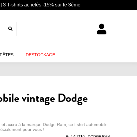
| 3 T-shirts achetés -15% sur le 3ème
 FÊTES
DESTOCKAGE
obile vintage Dodge
 et accro à la marque Dodge Ram, ce t shirt automobile
pécialement pour vous !
Ref.
AUT10 - DODGE RAM