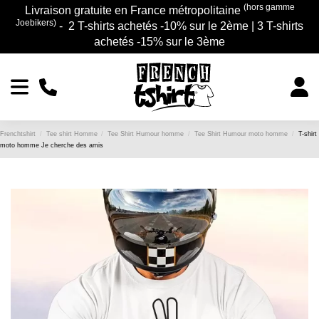
(hors gamme
Livraison gratuite en France métropolitaine
Joebikers)
- 2 T-shirts achetés -10% sur le 2ème | 3 T-shirts
achetés -15% sur le 3ème
Frenchtshirt
Tee shirt Homme
Tee Shirt Humour homme
Tee Shirt Humour moto homme
T-shirt
moto homme Je cherche des amis