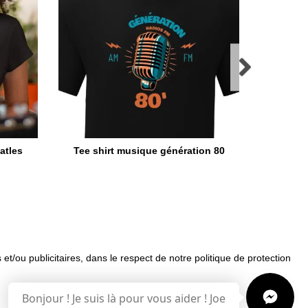
atles
Tee shirt musique génération 80
T-shirt
 et/ou publicitaires, dans le respect de notre politique de protection
uemment posées
Bonjour ! Je suis là pour vous aider ! Joe