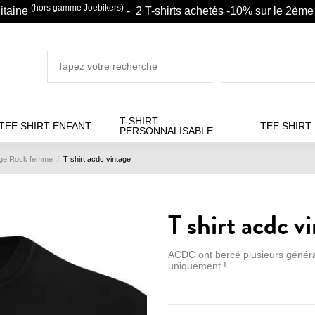
(hors gamme Joebikers)
litaine
- 2 T-shirts achetés -10% sur le 2ème 
T-SHIRT
TEE SHIRT ENFANT
TEE SHIRT
PERSONNALISABLE
tage Rock femme
T shirt acdc vintage
T shirt acdc v
ACDC ont bercé plusieurs généra
uniquement !