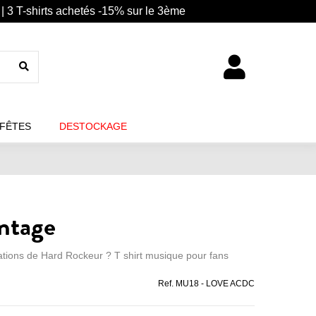
| 3 T-shirts achetés -15% sur le 3ème
 FÊTES
DESTOCKAGE
intage
tions de Hard Rockeur ? T shirt musique pour fans
Ref.
MU18 - LOVE ACDC