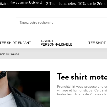
(hors gamme Joebikers)
litaine
- 2 T-shirts achetés -10% sur le 2ème 
T-SHIRT
TEE SHIRT ENFANT
TEE SHIRT
PERSONNALISABLE
emme Lili Bikeuse
Tee shirt mot
Frenchtshirt vous propose une c
vintage et humoristique. Ce
t sh
toutes les Lili fans de 2 roues cla