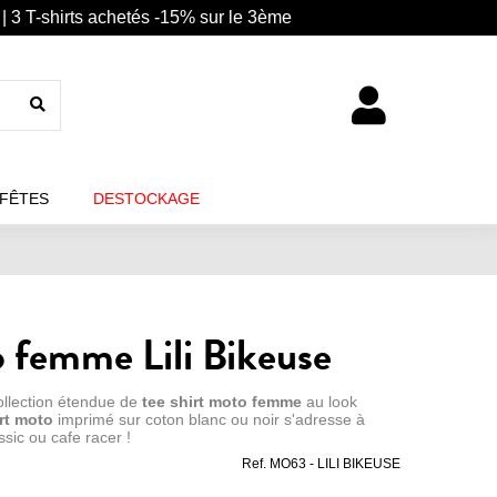
| 3 T-shirts achetés -15% sur le 3ème
 FÊTES
DESTOCKAGE
o femme Lili Bikeuse
ollection étendue de
tee shirt moto femme
au look
irt moto
imprimé sur coton blanc ou noir s'adresse à
ssic ou cafe racer !
Ref.
MO63 - LILI BIKEUSE