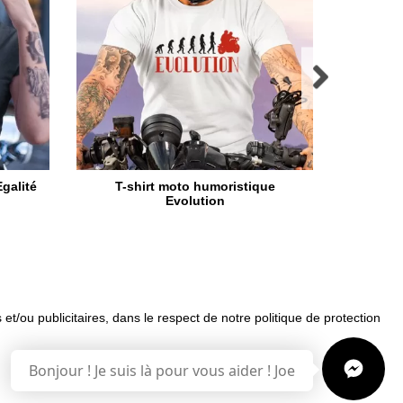
galité
T-shirt moto humoristique
T-shi
Evolution
 et/ou publicitaires, dans le respect de notre politique de protection
uemment posées
Bonjour ! Je suis là pour vous aider ! Joe