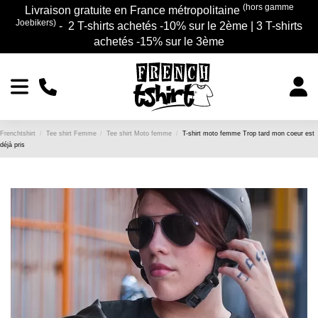
(hors gamme
Livraison gratuite en France métropolitaine
Joebikers)
- 2 T-shirts achetés -10% sur le 2ème | 3 T-shirts
achetés -15% sur le 3ème
Frenchtshirt
Tee shirt Femme
Tee shirt Moto femme
T-shirt moto femme Trop tard mon coeur est
déjà pris