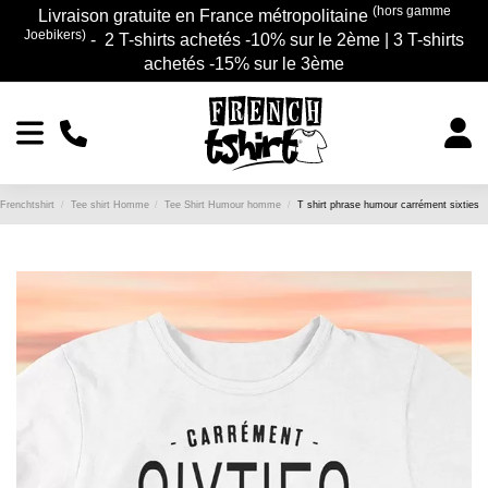
(hors gamme
Livraison gratuite en France métropolitaine
Joebikers)
- 2 T-shirts achetés -10% sur le 2ème | 3 T-shirts
achetés -15% sur le 3ème
Frenchtshirt
Tee shirt Homme
Tee Shirt Humour homme
T shirt phrase humour carrément sixties