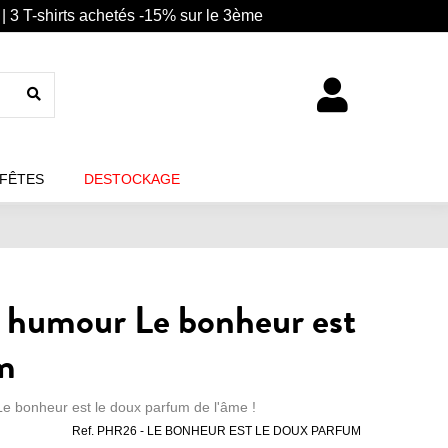
| 3 T-shirts achetés -15% sur le 3ème
 FÊTES
DESTOCKAGE
e humour Le bonheur est
m
 Le bonheur est le doux parfum de l'âme !
Ref.
PHR26 - LE BONHEUR EST LE DOUX PARFUM