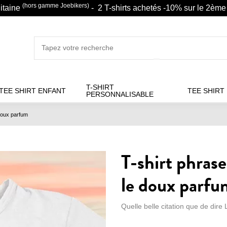
(hors gamme Joebikers)
litaine
- 2 T-shirts achetés -10% sur le 2ème 
T-SHIRT
TEE SHIRT ENFANT
TEE SHIRT
PERSONNALISABLE
doux parfum
T-shirt phras
le doux parfu
Quelle belle citation que de dire