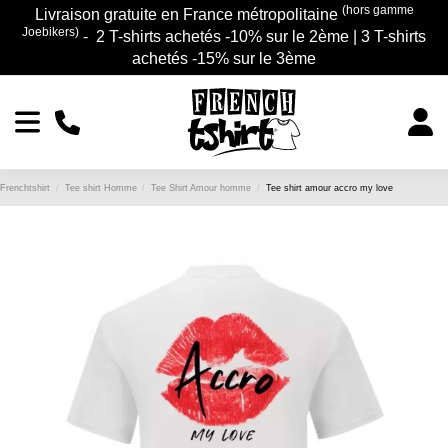
(hors gamme
Livraison gratuite en France métropolitaine
Joebikers)
- 2 T-shirts achetés -10% sur le 2ème | 3 T-shirts
achetés -15% sur le 3ème
Frenchtshirt
Tee shirt Homme
Tee Shirt Amour homme
Tee shirt amour accro my love