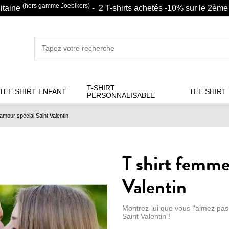
(hors gamme Joebikers)
litaine
- 2 T-shirts achetés -10% sur le 2ème 
T-SHIRT
TEE SHIRT ENFANT
TEE SHIRT
PERSONNALISABLE
amour spécial Saint Valentin
T shirt femme
Valentin
Montrez-lui que vous l'aimez pas
Saint Valentin !