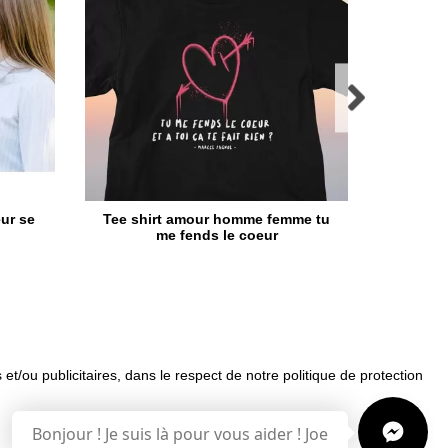
ur se
Tee shirt amour homme femme tu
Tee 
me fends le coeur
 et/ou publicitaires, dans le respect de notre politique de protection
uemment posées
Bonjour ! Je suis là pour vous aider ! Joe