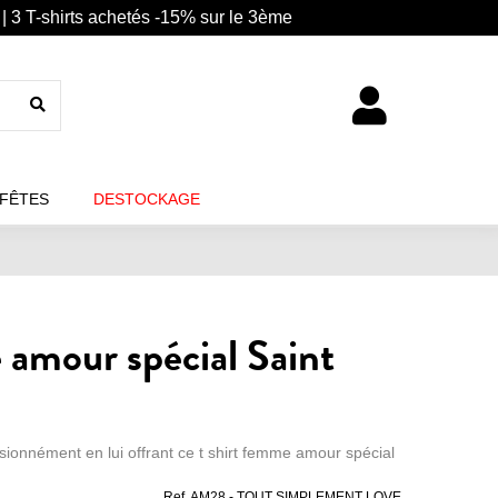
| 3 T-shirts achetés -15% sur le 3ème
 FÊTES
DESTOCKAGE
 amour spécial Saint
sionnément en lui offrant ce t shirt femme amour spécial
Ref.
AM28 - TOUT SIMPLEMENT LOVE