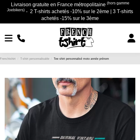
(hors gamme
Livraison gratuite en France métropolitaine
Joebikers)
- 2 T-shirts achetés -10% sur le 2ème | 3 T-shirts
achetés -15% sur le 3ème
Frenchtshirt
T-shirt personnalisable
Tee shirt personnalisé moto année prénom