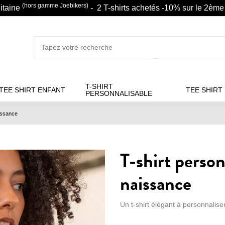
(hors gamme Joebikers)
litaine
- 2 T-shirts achetés -10% sur le 2ème 
T-SHIRT
TEE SHIRT ENFANT
TEE SHIRT
PERSONNALISABLE
aissance
T-shirt perso
naissance
Un t-shirt élégant à personnalis