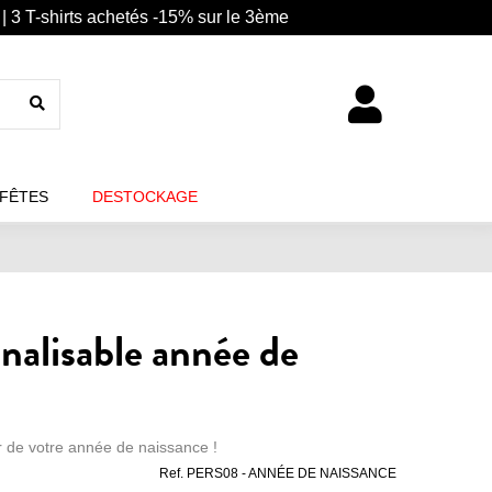
| 3 T-shirts achetés -15% sur le 3ème
 FÊTES
DESTOCKAGE
nnalisable année de
er de votre année de naissance !
Ref.
PERS08 - ANNÉE DE NAISSANCE