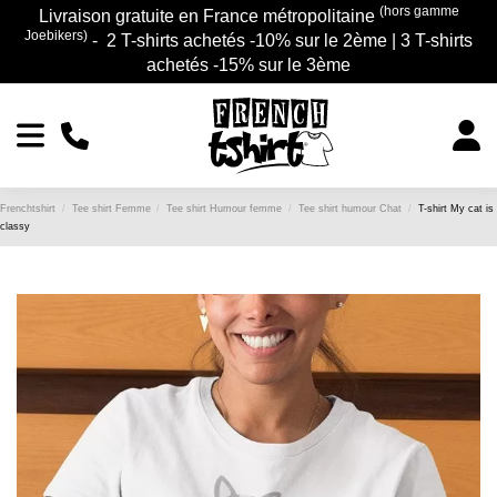
(hors gamme
Livraison gratuite en France métropolitaine
Joebikers)
- 2 T-shirts achetés -10% sur le 2ème | 3 T-shirts
achetés -15% sur le 3ème
Frenchtshirt
Tee shirt Femme
Tee shirt Humour femme
Tee shirt humour Chat
T-shirt My cat is
classy