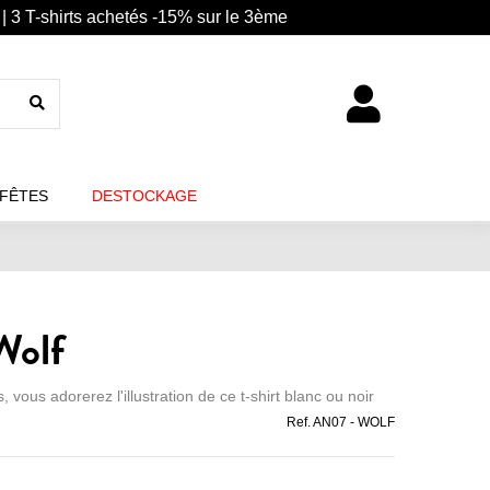
| 3 T-shirts achetés -15% sur le 3ème
 FÊTES
DESTOCKAGE
Wolf
 vous adorerez l'illustration de ce t-shirt blanc ou noir
Ref.
AN07 - WOLF