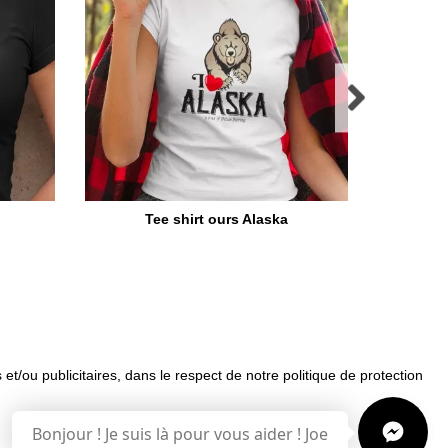
Tee shirt ours Alaska
Tee sh
 et/ou publicitaires, dans le respect de notre politique de protection
uemment posées
Bonjour ! Je suis là pour vous aider ! Joe