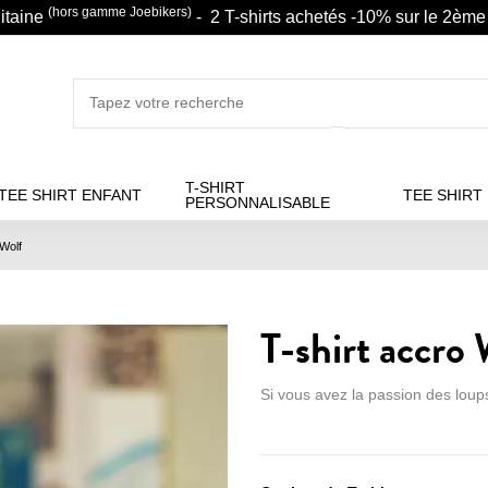
(hors gamme Joebikers)
litaine
- 2 T-shirts achetés -10% sur le 2ème 
T-SHIRT
TEE SHIRT ENFANT
TEE SHIRT
PERSONNALISABLE
 Wolf
T-shirt accro 
Si vous avez la passion des loups,